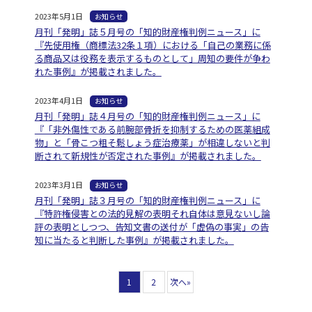
2023年5月1日
お知らせ
月刊「発明」誌５月号の「知的財産権判例ニュース」に
『先使用権（商標法32条１項）における「自己の業務に係
る商品又は役務を表示するものとして」周知の要件が争わ
れた事例』が掲載されました。
2023年4月1日
お知らせ
月刊「発明」誌４月号の「知的財産権判例ニュース」に
『「非外傷性である前腕部骨折を抑制するための医薬組成
物」と「骨こつ粗そ鬆しょう症治療薬」が相違しないと判
断されて新規性が否定された事例』が掲載されました。
2023年3月1日
お知らせ
月刊「発明」誌３月号の「知的財産権判例ニュース」に
『特許権侵害との法的見解の表明それ自体は意見ないし論
評の表明としつつ、告知文書の送付が「虚偽の事実」の告
知に当たると判断した事例』が掲載されました。
1
2
次へ»