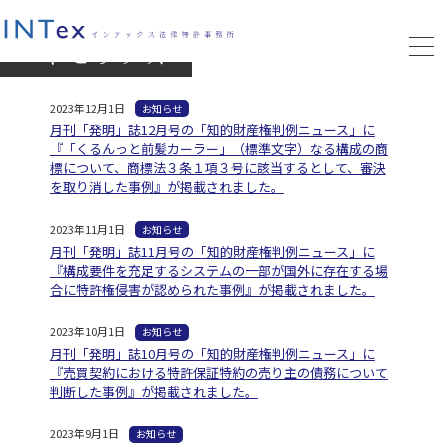
トピックス
2023年12月1日
お知らせ
月刊「発明」誌12月号の「知的財産権判例ニュース」に
『「くるんっと前髪カーラー」（標準文字）なる構成の商
標について、商標法３条１項３号に該当するとして、審決
を取り消した事例』が掲載されました。
2023年11月1日
お知らせ
月刊「発明」誌11月号の「知的財産権判例ニュース」に
『構成要件を充足するシステムの一部が国外に存在する場
合に特許権侵害が認められた事例』が掲載されました。
2023年10月1日
お知らせ
月刊「発明」誌10月号の「知的財産権判例ニュース」に
『売買契約における特許保証特約の売り主の債務について
判断した事例』が掲載されました。
2023年9月1日
お知らせ