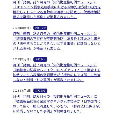
月刊「発明」誌９月号の「知的財産権判例ニュース」に
『JPドメイン紛争処理手続における紛争処理方針の規定を
解釈してドメイン名登録の取消事由を認定し、使用権確認
請求を棄却した事例』が掲載されました。
2023年8月1日
お知らせ
月刊「発明」誌８月号の「知的財産権判例ニュース」に
『誤認混同の不存在が不正競争防止法５条１項ただし書き
の「販売することができないとする事情」に該当しないと
された事例』が掲載されました。
2023年7月1日
お知らせ
月刊「発明」誌７月号の「知的財産権判例ニュース」に
『明細書の記載からマイクロレンズアレイとして機能する
拡散フィルム表面の微細構造が「複数のレンズ部」に該当
しないと判断された事例』が掲載されました。
2023年6月1日
お知らせ
月刊「発明」誌６月号の「知的財産権判例ニュース」に
『被告製品に係る金属マグネシウムの粒子が「日本国内に
おいて広く一般に流通しているもの」（特許法101条２号）
に該当しないとした事例』が掲載されました。