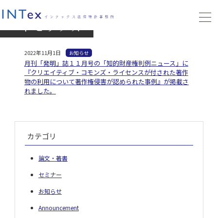
トピックス
2022年11月1日
お知らせ
月刊「発明」誌１１月号の「知的財産権判例ニュース」に
『クリエイティブ・コモンズ・ライセンスが付された著作
物の利用について著作権侵害が認められた事例』が掲載さ
れました。
カテゴリ
論文・著書
セミナー
お知らせ
Announcement