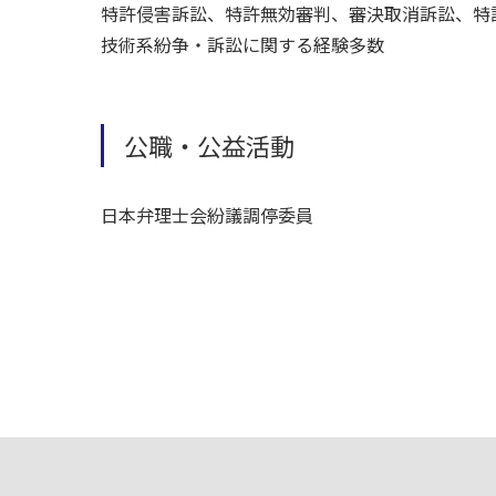
特許侵害訴訟、特許無効審判、審決取消訴訟、特
技術系紛争・訴訟に関する経験多数
公職・公益活動
日本弁理士会紛議調停委員