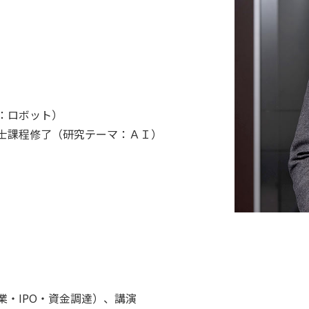
：ロボット）
士課程修了（研究テーマ：ＡＩ）
・IPO・資金調達）、講演